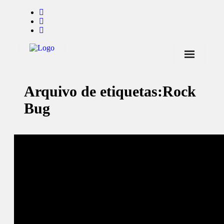
Início
Arquivo de etiquetas:
Rock
Notícias
Bug
Marcas
Endorsers
Pontos de Venda
Promoções
Contactos