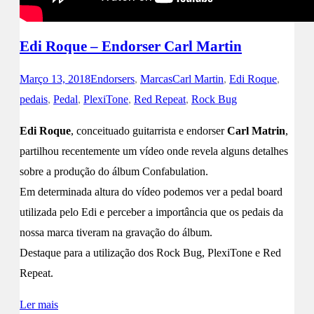
Edi Roque – Endorser Carl Martin
Março 13, 2018
Endorsers
,
Marcas
Carl Martin
,
Edi Roque
,
pedais
,
Pedal
,
PlexiTone
,
Red Repeat
,
Rock Bug
Edi Roque
, conceituado guitarrista e endorser
Carl Matrin
,
partilhou recentemente um vídeo onde revela alguns detalhes
sobre a produção do álbum Confabulation.
Em determinada altura do vídeo podemos ver a pedal board
utilizada pelo Edi e perceber a importância que os pedais da
nossa marca tiveram na gravação do álbum.
Destaque para a utilização dos Rock Bug, PlexiTone e Red
Repeat.
Ler mais