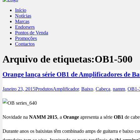
Início
Notícias
Marcas
Endorsers
Pontos de Venda
Promoções
Contactos
Arquivo de etiquetas:
OB1-500
Orange lança série OB1 de Amplificadores de Ba
Janeiro 23, 2015
Produtos
Amplificador
,
Baixo
,
Cabeça
,
namm
,
OB1-
Novidade na
NAMM 2015
, a
Orange
apresenta a série
OB1
de cabe
Durante anos os baixistas têm combinado amps de guitarra e baixo co