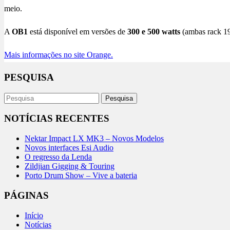
meio.
A
OB1
está disponível em versões de
300 e 500 watts
(ambas rack 19
Mais informações no site Orange.
PESQUISA
NOTÍCIAS RECENTES
Nektar Impact LX MK3 – Novos Modelos
Novos interfaces Esi Audio
O regresso da Lenda
Zildjian Gigging & Touring
Porto Drum Show – Vive a bateria
PÁGINAS
Início
Notícias