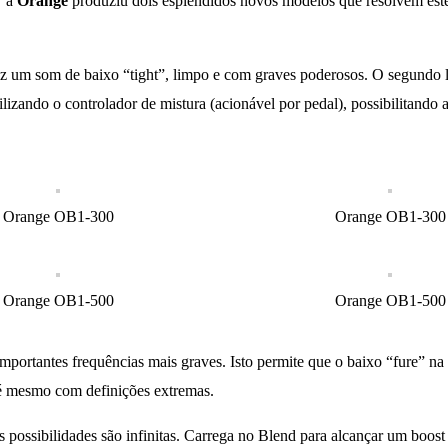
” a
Orange
produziu dois esplêndidos novos modelos que resolvem este
z um som de baixo “tight”, limpo e com graves poderosos. O segundo 
izando o controlador de mistura (acionável por pedal), possibilitando
Orange OB1-300
Orange OB1-300
Orange OB1-500
Orange OB1-500
importantes frequências mais graves. Isto permite que o baixo “fure” n
té mesmo com definições extremas.
possibilidades são infinitas. Carrega no Blend para alcançar um boost t