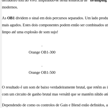
derradeiro tom ao vivo. Inspirando-se nesta tendência de “
bi-amping
modernos.
As
OB1
dividem o sinal em dois percursos separados. Um lado produ
mais agudos. Estes dois componentes podem então ser combinados util
limpo até uma explosão de som sujo!
Orange OB1-300
Orange OB1-500
O resultado é um som de baixo verdadeiramente brutal, que retém as 
com um circuito de ganho brutal mas versátil que se mantém nítido a
Dependendo de como os controlos de Gain e Blend estão definidos, as 