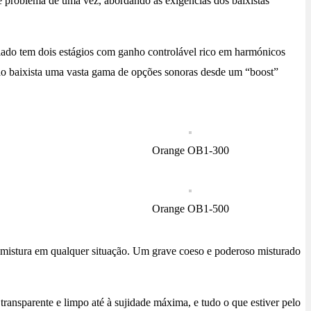
 problema de uma vez, abordando as exigências dos baixistas
lado tem dois estágios com ganho controlável rico em harmónicos
 ao baixista uma vasta gama de opções sonoras desde um “boost”
Orange OB1-300
Orange OB1-500
a mistura em qualquer situação. Um grave coeso e poderoso misturado
ransparente e limpo até à sujidade máxima, e tudo o que estiver pelo